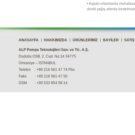
• Kapalı ortamlarda muhafaza 
direkt yağış altında bırakılmam
ANASAYFA
HAKKIMIZDA
ÜRÜNLERİMİZ
BAYİLER
SATIŞ
ALP Pompa Teknolojileri San. ve Tic. A.Ş.
Dudullu OSB. 2. Cad. No:14 34775
Ümraniye – İSTANBUL
Telefon
: +90 216 561 47 74 Pbx
Faks
: +90 216 561 47 50
GSM
: +90 533 954 58 14