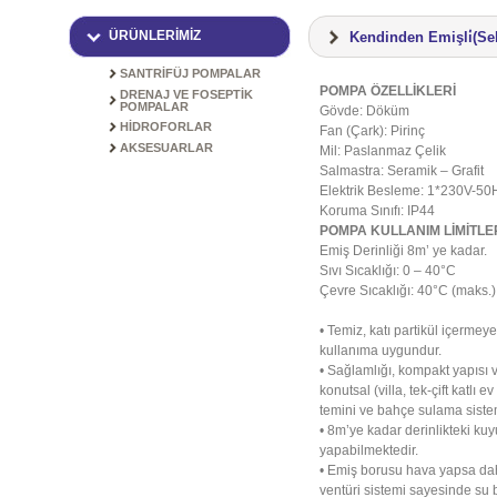
ÜRÜNLERİMİZ
Kendinden Emişli̇(S
SANTRİFÜJ POMPALAR
POMPA ÖZELLİKLERİ
DRENAJ VE FOSEPTİK
POMPALAR
Gövde: Döküm
HİDROFORLAR
Fan (Çark): Pirinç
AKSESUARLAR
Mil: Paslanmaz Çelik
Salmastra: Seramik – Grafit
Elektrik Besleme: 1*230V-50
Koruma Sınıfı: IP44
POMPA KULLANIM LİMİTLE
Emiş Derinliği 8m’ ye kadar.
Sıvı Sıcaklığı: 0 – 40°C
Çevre Sıcaklığı: 40°C (maks.)
• Temiz, katı partikül içermeye
kullanıma uygundur.
• Sağlamlığı, kompakt yapısı 
konutsal (villa, tek-çift katlı 
temini ve bahçe sulama siste
• 8m’ye kadar derinlikteki ku
yapabilmektedir.
• Emiş borusu hava yapsa d
ventüri sistemi sayesinde s